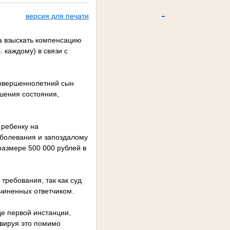
.
версия для печати
ла взыскать компенсацию
 каждому) в связи с
есовершеннолетний сын
чшения состояния,
 ребенку на
аболевания и запоздалому
размере 500 000 рублей в
требования, так как суд
чиненных ответчиком.
де первой инстанции,
ивируя это помимо