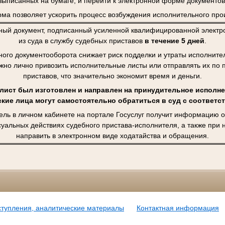
выписанных на бумаге, и перейти к электронной форме документов
ма позволяет ускорить процесс возбуждения исполнительного про
ный документ, подписанный усиленной квалифицированной электро
из суда в службу судебных приставов
в течение 5 дней
.
ного документооборота снижает риск подделки и утраты исполните
ужно лично привозить исполнительные листы или отправлять их по 
приставов, что значительно экономит время и деньги.
ист был изготовлен и направлен на принудительное исполне
кие лица могут самостоятельно обратиться в суд с соответ
ель в личном кабинете на портале Госуслуг получит информацию о
суальных действиях судебного пристава-исполнителя, а также при
направить в электронном виде ходатайства и обращения.
ступления, аналитические материалы
Контактная информация