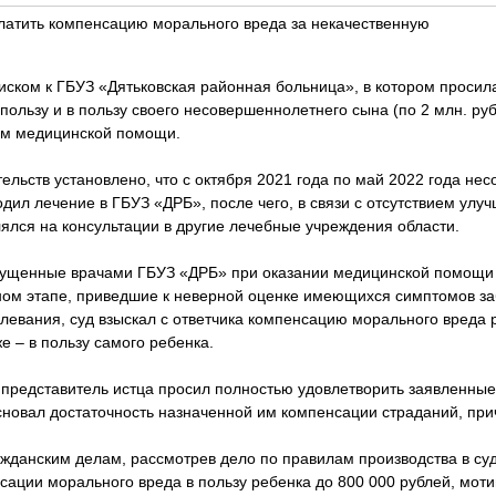
латить компенсацию морального вреда за некачественную
 иском к ГБУЗ «Дятьковская районная больница», в котором проси
пользу и в пользу своего несовершеннолетнего сына (по 2 млн. руб.
ем медицинской помощи.
ельств установлено, что с октября 2021 года по май 2022 года н
дил лечение в ГБУЗ «ДРБ», после чего, в связи с отсутствием улу
ялся на консультации в другие лечебные учреждения области.
пущенные врачами ГБУЗ «ДРБ» при оказании медицинской помощи
ном этапе, приведшие к неверной оценке имеющихся симптомов з
левания, суд взыскал с ответчика компенсацию морального вреда 
е – в пользу самого ребенка.
представитель истца просил полностью удовлетворить заявленные 
сновал достаточность назначенной им компенсации страданий, при
ажданским делам, рассмотрев дело по правилам производства в су
сации морального вреда в пользу ребенка до 800 000 рублей, мот