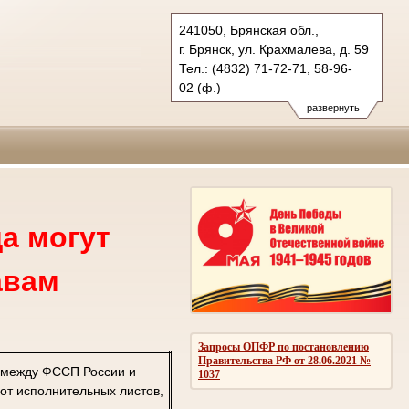
241050, Брянская обл.,
г. Брянск, ул. Крахмалева, д. 59
Тел.: (4832) 71-72-71, 58-96-
02 (ф.)
oblsud.brj@sudrf.ru
развернуть
а могут
авам
Запросы ОПФР по постановлению
Правительства РФ от 28.06.2021 №
 между ФССП России и
1037
от исполнительных листов,