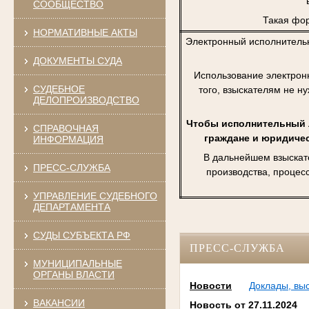
СООБЩЕСТВО
Такая фор
НОРМАТИВНЫЕ АКТЫ
Электронный исполнитель
ДОКУМЕНТЫ СУДА
Использование электрон
СУДЕБНОЕ
того, взыскателям не н
ДЕЛОПРОИЗВОДСТВО
Чтобы исполнительный л
СПРАВОЧНАЯ
граждане и юридичес
ИНФОРМАЦИЯ
В дальнейшем взыскат
ПРЕСС-СЛУЖБА
производства, процес
УПРАВЛЕНИЕ СУДЕБНОГО
ДЕПАРТАМЕНТА
СУДЫ СУБЪЕКТА РФ
ПРЕСС-СЛУЖБА
МУНИЦИПАЛЬНЫЕ
ОРГАНЫ ВЛАСТИ
Новости
Доклады, вы
ВАКАНСИИ
Новость от 27.11.2024