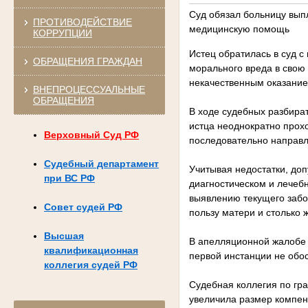
Суд обязал больницу вып
ПРОТИВОДЕЙСТВИЕ
медицинскую помощь
КОРРУПЦИИ
Истец обратилась в суд с
ОБРАЩЕНИЯ ГРАЖДАН
морального вреда в свою 
некачественным оказани
ВНЕПРОЦЕССУАЛЬНЫЕ
ОБРАЩЕНИЯ
В ходе судебных разбират
истца неоднократно прохо
Верховный Суд РФ
последовательно направл
Судебный департамент
Учитывая недостатки, до
при ВС РФ
диагностическом и лечеб
выявлению текущего забо
Совет судей РФ
пользу матери и столько ж
Высшая
В апелляционной жалобе 
квалификационная
первой инстанции не обо
коллегия судей РФ
Судебная коллегия по гр
увеличила размер компен