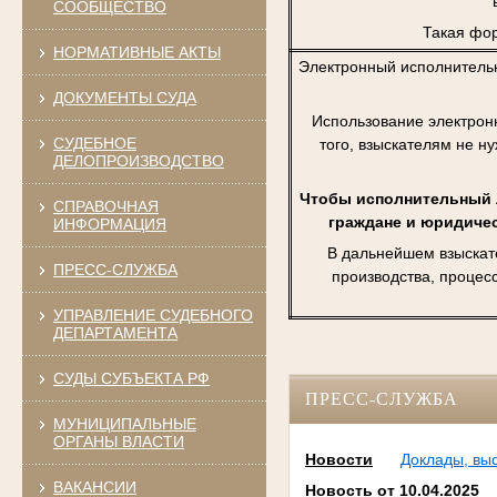
СООБЩЕСТВО
Такая фор
НОРМАТИВНЫЕ АКТЫ
Электронный исполнитель
ДОКУМЕНТЫ СУДА
Использование электрон
СУДЕБНОЕ
того, взыскателям не н
ДЕЛОПРОИЗВОДСТВО
Чтобы исполнительный л
СПРАВОЧНАЯ
граждане и юридичес
ИНФОРМАЦИЯ
В дальнейшем взыскат
ПРЕСС-СЛУЖБА
производства, процес
УПРАВЛЕНИЕ СУДЕБНОГО
ДЕПАРТАМЕНТА
СУДЫ СУБЪЕКТА РФ
ПРЕСС-СЛУЖБА
МУНИЦИПАЛЬНЫЕ
ОРГАНЫ ВЛАСТИ
Новости
Доклады, вы
ВАКАНСИИ
Новость от 10.04.2025