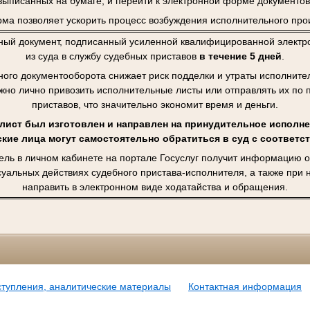
выписанных на бумаге, и перейти к электронной форме документов
ма позволяет ускорить процесс возбуждения исполнительного про
ный документ, подписанный усиленной квалифицированной электро
из суда в службу судебных приставов
в течение 5 дней
.
ного документооборота снижает риск подделки и утраты исполните
ужно лично привозить исполнительные листы или отправлять их по 
приставов, что значительно экономит время и деньги.
ист был изготовлен и направлен на принудительное исполне
кие лица могут самостоятельно обратиться в суд с соответ
ель в личном кабинете на портале Госуслуг получит информацию о
суальных действиях судебного пристава-исполнителя, а также при
направить в электронном виде ходатайства и обращения.
ступления, аналитические материалы
Контактная информация