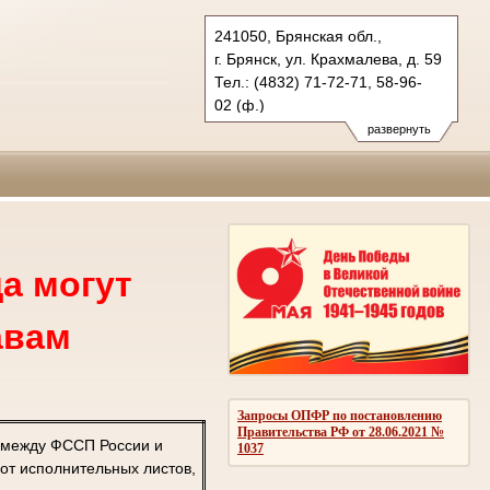
241050, Брянская обл.,
г. Брянск, ул. Крахмалева, д. 59
Тел.: (4832) 71-72-71, 58-96-
02 (ф.)
oblsud.brj@sudrf.ru
развернуть
а могут
авам
Запросы ОПФР по постановлению
Правительства РФ от 28.06.2021 №
 между ФССП России и
1037
от исполнительных листов,