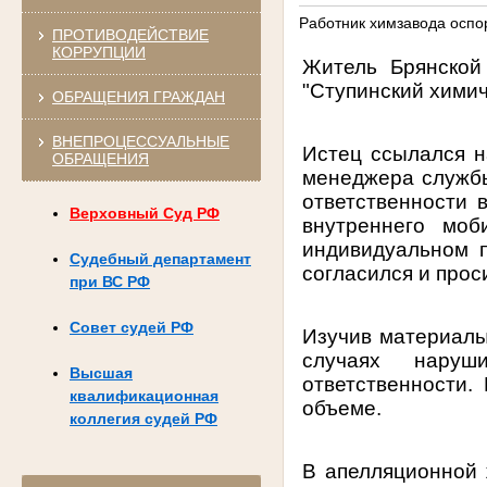
Работник химзавода оспор
ПРОТИВОДЕЙСТВИЕ
КОРРУПЦИИ
Житель Брянской
"Ступинский хими
ОБРАЩЕНИЯ ГРАЖДАН
ВНЕПРОЦЕССУАЛЬНЫЕ
Истец ссылался н
ОБРАЩЕНИЯ
менеджера службы
ответственности 
Верховный Суд РФ
внутреннего моб
индивидуальном 
Судебный департамент
согласился и прос
при ВС РФ
Совет судей РФ
Изучив материалы 
случаях наруш
Высшая
ответственности.
квалификационная
объеме.
коллегия судей РФ
В апелляционной 