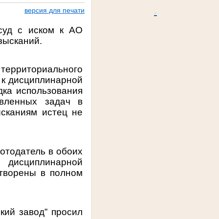
.
версия для печати
суд с иском к АО
зысканий.
 территориального
 к дисциплинарной
дка использования
авленных задач в
сканиям истец не
ботодатель в обоих
дисциплинарной
етворены в полном
кий завод” просил