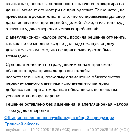
взыскателя, так как задолженность оплачена, а квартира на
данный момент его матери не принадлежит. Также истец не
представила доказательств того, что оспариваемый договор
дарения являлся притворной сделкой. Исходя из этого, суд
отказал в удовлетворении исковых требований.
В апелляционной жалобе истец просила решение отменить,
так как, по ее мнению, суд не дал надлежащую оценку
доказательствам того, что оспариваемая сделка была
возмездной.
Судебная коллегия по гражданским делам Брянского
областного суда признала доводы жалобы
несостоятельными, поскольку алиментные обязательства
первоначального ответчика исполнены его матерью
добровольно, при этом данная обязанность не являлась
условием договора дарения.
Решение оставлено без изменения, а апелляционная жалоба
– без удовлетворения.
Объединенная пресс-служба судов общей юрисдикции
Брянской области
опубликовано 10.07.2025 15:28 (МСК), изменено 10.07.2025 15:50 (МСК)