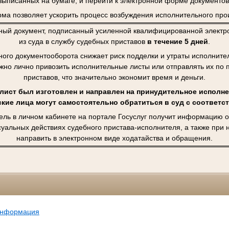
выписанных на бумаге, и перейти к электронной форме документов
ма позволяет ускорить процесс возбуждения исполнительного про
ный документ, подписанный усиленной квалифицированной электро
из суда в службу судебных приставов
в течение 5 дней
.
ного документооборота снижает риск подделки и утраты исполните
ужно лично привозить исполнительные листы или отправлять их по 
приставов, что значительно экономит время и деньги.
ист был изготовлен и направлен на принудительное исполне
кие лица могут самостоятельно обратиться в суд с соответ
ель в личном кабинете на портале Госуслуг получит информацию о
суальных действиях судебного пристава-исполнителя, а также при
направить в электронном виде ходатайства и обращения.
информация