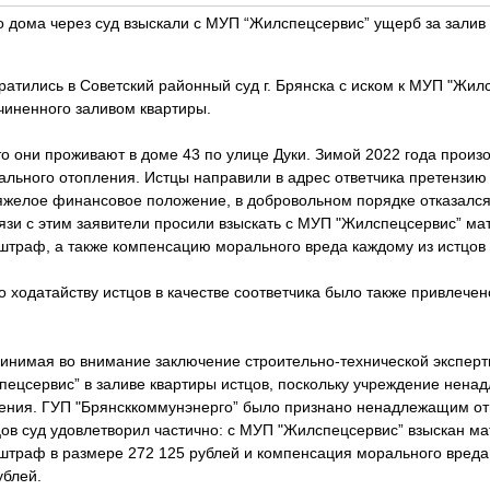
 дома через суд взыскали с МУП “Жилспецсервис” ущерб за залив
атились в Советский районный суд г. Брянска с иском к МУП "Жил
иненного заливом квартиры.
то они проживают в доме 43 по улице Дуки. Зимой 2022 года произ
ального отопления. Истцы направили в адрес ответчика претензи
 тяжелое финансовое положение, в добровольном порядке отказался
вязи с этим заявители просили взыскать с МУП "Жилспецсервис” м
штраф, а также компенсацию морального вреда каждому из истцов 
о ходатайству истцов в качестве соответчика было также привлече
ринимая во внимание заключение строительно-технической эксперт
ецсервис” в заливе квартиры истцов, поскольку учреждение нен
ения. ГУП "Брянсккоммунэнерго” было признано ненадлежащим отв
цов суд удовлетворил частично: с МУП "Жилспецсервис” взыскан м
 штраф в размере 272 125 рублей и компенсация морального вреда
ублей.