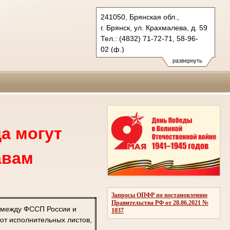
241050, Брянская обл.,
г. Брянск, ул. Крахмалева, д. 59
Тел.: (4832) 71-72-71, 58-96-
02 (ф.)
oblsud.brj@sudrf.ru
развернуть
а могут
авам
Запросы ОПФР по постановлению
Правительства РФ от 28.06.2021 №
 между ФССП России и
1037
от исполнительных листов,