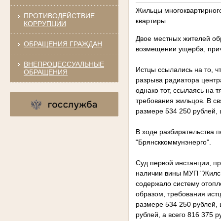
Жильцы многоквартирного
ПРОТИВОДЕЙСТВИЕ
квартиры
КОРРУПЦИИ
Двое местных жителей обр
ОБРАЩЕНИЯ ГРАЖДАН
возмещении ущерба, прич
ВНЕПРОЦЕССУАЛЬНЫЕ
Истцы ссылались на то, ч
ОБРАЩЕНИЯ
разрыва радиатора центр
однако тот, ссылаясь на
требования жильцов. В с
размере 534 250 рублей, 
В ходе разбирательства п
"Брянсккоммунэнерго”.
Суд первой инстанции, п
наличии вины МУП "Жилсп
содержало систему отопл
образом, требования ист
размере 534 250 рублей,
рублей, а всего 816 375 р