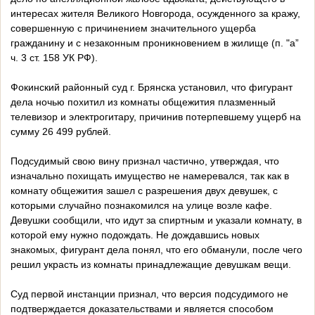
интересах жителя Великого Новгорода, осужденного за кражу,
совершенную с причинением значительного ущерба
гражданину и с незаконным проникновением в жилище (п. "а”
ч. 3 ст. 158 УК РФ).
Фокинский районный суд г. Брянска установил, что фигурант
дела ночью похитил из комнаты общежития плазменный
телевизор и электрогитару, причинив потерпевшему ущерб на
сумму 26 499 рублей.
Подсудимый свою вину признал частично, утверждая, что
изначально похищать имущество не намеревался, так как в
комнату общежития зашел с разрешения двух девушек, с
которыми случайно познакомился на улице возле кафе.
Девушки сообщили, что идут за спиртным и указали комнату, в
которой ему нужно подождать. Не дождавшись новых
знакомых, фигурант дела понял, что его обманули, после чего
решил украсть из комнаты принадлежащие девушкам вещи.
Суд первой инстанции признал, что версия подсудимого не
подтверждается доказательствами и является способом