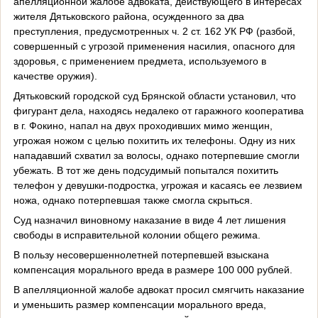
апелляционной жалобе адвоката, действующего в интересах
жителя Дятьковского района, осужденного за два
преступления, предусмотренных ч. 2 ст. 162 УК РФ (разбой,
совершенный с угрозой применения насилия, опасного для
здоровья, с применением предмета, используемого в
качестве оружия).
Дятьковский городской суд Брянской области установил, что
фигурант дела, находясь недалеко от гаражного кооператива
в г. Фокино, напал на двух проходивших мимо женщин,
угрожая ножом с целью похитить их телефоны. Одну из них
нападавший схватил за волосы, однако потерпевшие смогли
убежать. В тот же день подсудимый попытался похитить
телефон у девушки-подростка, угрожая и касаясь ее лезвием
ножа, однако потерпевшая также смогла скрыться.
Суд назначил виновному наказание в виде 4 лет лишения
свободы в исправительной колонии общего режима.
В пользу несовершеннолетней потерпевшей взыскана
компенсация морального вреда в размере 100 000 рублей.
В апелляционной жалобе адвокат просил смягчить наказание
и уменьшить размер компенсации морального вреда,