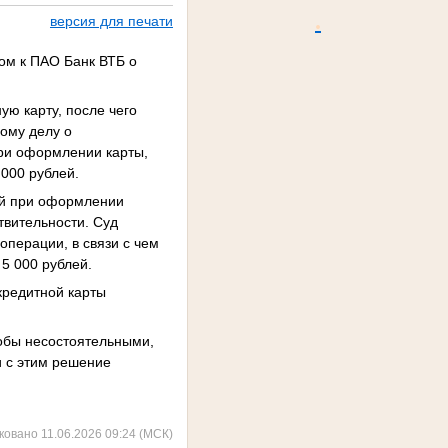
.
версия для печати
ом к ПАО Банк ВТБ о
ю карту, после чего
ному делу о
при оформлении карты,
 000 рублей.
ый при оформлении
твительности. Суд
перации, в связи с чем
5 000 рублей.
кредитной карты
лобы несостоятельными,
и с этим решение
ковано 11.06.2026 09:24 (МСК)