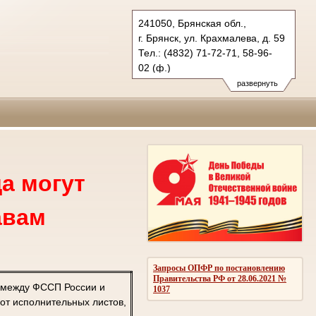
241050, Брянская обл.,
г. Брянск, ул. Крахмалева, д. 59
Тел.: (4832) 71-72-71, 58-96-
02 (ф.)
oblsud.brj@sudrf.ru
развернуть
а могут
авам
Запросы ОПФР по постановлению
Правительства РФ от 28.06.2021 №
 между ФССП России и
1037
от исполнительных листов,