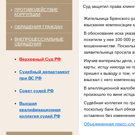
Суд защитил права клиен
ПРОТИВОДЕЙСТВИЕ
КОРРУПЦИИ
Жительница Брянского ра
взыскании компенсации 
ОБРАЩЕНИЯ ГРАЖДАН
В обоснование иска указ
ВНЕПРОЦЕССУАЛЬНЫЕ
похитили у нее 100 000 
ОБРАЩЕНИЯ
мошенничестве. Поскольк
заявительница просила в
Верховный Суд РФ
Изучив материалы дела, 
карты, истцу никогда не 
Судебный департамент
пришел к выводу о том, 
при ВС РФ
взыскал с него компенса
В апелляционной жалобе 
Совет судей РФ
произошло по вине истц
Судебная коллегия по гр
Высшая
поскольку банк был обяз
квалификационная
оставлено без изменения
коллегия судей РФ
Объединенная пресс-слу