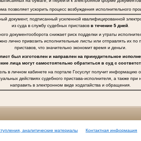
выписанных на бумаге, и перейти к электронной форме документов
ма позволяет ускорить процесс возбуждения исполнительного про
ный документ, подписанный усиленной квалифицированной электро
из суда в службу судебных приставов
в течение 5 дней
.
ного документооборота снижает риск подделки и утраты исполните
ужно лично привозить исполнительные листы или отправлять их по 
приставов, что значительно экономит время и деньги.
ист был изготовлен и направлен на принудительное исполне
кие лица могут самостоятельно обратиться в суд с соответ
ель в личном кабинете на портале Госуслуг получит информацию о
суальных действиях судебного пристава-исполнителя, а также при
направить в электронном виде ходатайства и обращения.
ступления, аналитические материалы
Контактная информация