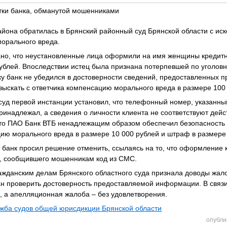
тки банка, обманутой мошенниками
йона обратилась в Брянский районный суд Брянской области с иск
морального вреда.
ано, что неустановленные лица оформили на имя женщины кредитну
рублей. Впоследствии истец была признана потерпевшей по уголов
у банк не убедился в достоверности сведений, предоставленных 
зыскать с ответчика компенсацию морального вреда в размере 100
суд первой инстанции установил, что телефонный номер, указанн
принадлежал, а сведения о личности клиента не соответствуют дейс
что ПАО Банк ВТБ ненадлежащим образом обеспечил безопасность о
цию морального вреда в размере 10 000 рублей и штраф в размере 
банк просил решение отменить, ссылаясь на то, что оформление 
а, сообщившего мошенникам код из СМС.
ажданским делам Брянского областного суда признала доводы жа
ан проверить достоверность предоставляемой информации. В связ
, а апелляционная жалоба – без удовлетворения.
жба судов общей юрисдикции Брянской области
опубли