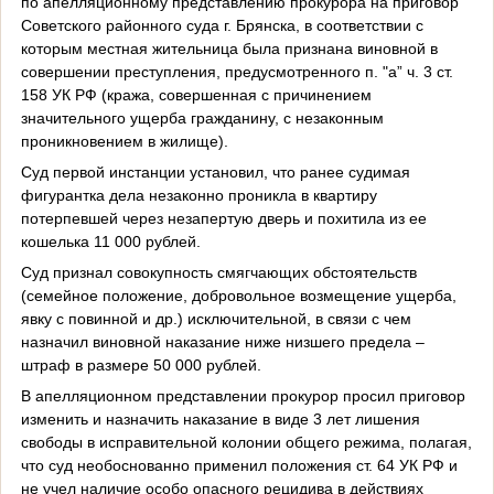
по апелляционному представлению прокурора на приговор
Советского районного суда г. Брянска, в соответствии с
которым местная жительница была признана виновной в
совершении преступления, предусмотренного п. "а” ч. 3 ст.
158 УК РФ (кража, совершенная с причинением
значительного ущерба гражданину, с незаконным
проникновением в жилище).
Суд первой инстанции установил, что ранее судимая
фигурантка дела незаконно проникла в квартиру
потерпевшей через незапертую дверь и похитила из ее
кошелька 11 000 рублей.
Суд признал совокупность смягчающих обстоятельств
(семейное положение, добровольное возмещение ущерба,
явку с повинной и др.) исключительной, в связи с чем
назначил виновной наказание ниже низшего предела –
штраф в размере 50 000 рублей.
В апелляционном представлении прокурор просил приговор
изменить и назначить наказание в виде 3 лет лишения
свободы в исправительной колонии общего режима, полагая,
что суд необоснованно применил положения ст. 64 УК РФ и
не учел наличие особо опасного рецидива в действиях