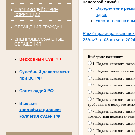
налоговой службы:
Определение рекви
ПРОТИВОДЕЙСТВИЕ
КОРРУПЦИИ
адрес
Уплата госпошлины
ОБРАЩЕНИЯ ГРАЖДАН
Расчёт размера госпошл
ВНЕПРОЦЕССУАЛЬНЫЕ
259-ФЗ от 08 августа 2024
ОБРАЩЕНИЯ
Выберите пошлину:
Верховный Суд РФ
1. Подача искового заяв
2. Подача заявления о в
Судебный департамент
при ВС РФ
3. Подача искового заяв
4. Подача искового заяв
Совет судей РФ
5. Подача искового заяв
6. Подача искового заяв
Высшая
требования о возврате исп
квалификационная
7. Подача искового заяв
коллегия судей РФ
последствий недействитель
8. Подача искового заяв
9. Подача искового заяв