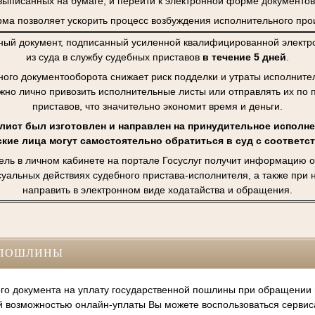
выписанных на бумаге, и перейти к электронной форме документов
ма позволяет ускорить процесс возбуждения исполнительного про
ный документ, подписанный усиленной квалифицированной электро
из суда в службу судебных приставов
в течение 5 дней
.
ного документооборота снижает риск подделки и утраты исполните
ужно лично привозить исполнительные листы или отправлять их по 
приставов, что значительно экономит время и деньги.
ист был изготовлен и направлен на принудительное исполне
кие лица могут самостоятельно обратиться в суд с соответ
ель в личном кабинете на портале Госуслуг получит информацию о
суальных действиях судебного пристава-исполнителя, а также при
направить в электронном виде ходатайства и обращения.
СПОШЛИНЫ
го документа на уплату государственной пошлины при обращении
й возможностью онлайн-уплаты Вы можете воспользоваться серви