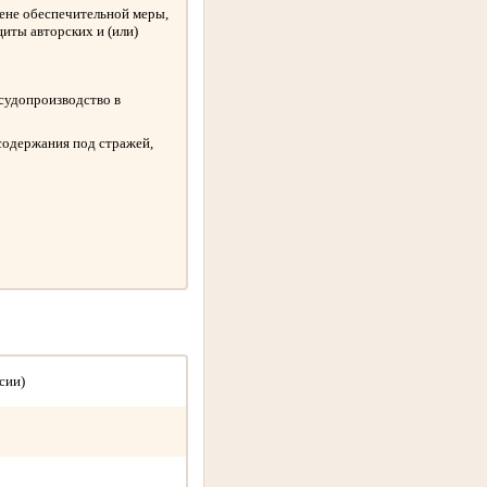
амене обеспечительной меры,
иты авторских и (или)
 судопроизводство в
содержания под стражей,
сии)