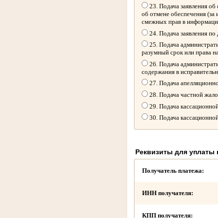
23. Подача заявления об 
об отмене обеспечения (за
смежных прав в информацио
24. Подача заявления по
25. Подача администрати
разумный срок или права н
26. Подача администрати
содержания в исправитель
27. Подача апелляционн
28. Подача частной жал
29. Подача кассационно
30. Подача кассационно
Реквизиты для уплаты
Получатель платежа:
ИНН получателя:
КПП получателя: