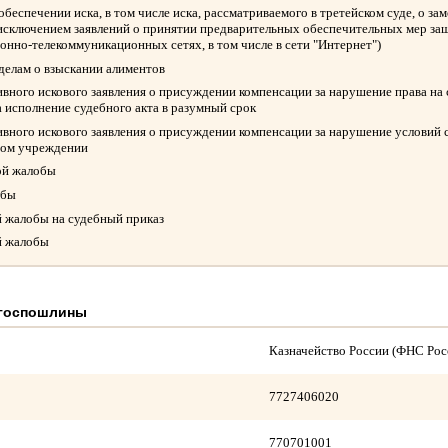
обеспечении иска, в том числе иска, рассматриваемого в третейском суде, о з
 исключением заявлений о принятии предварительных обеспечительных мер защ
нно-телекоммуникационных сетях, в том числе в сети "Интернет")
 делам о взыскании алиментов
вного искового заявления о присуждении компенсации за нарушение права на
а исполнение судебного акта в разумный срок
вного искового заявления о присуждении компенсации за нарушение условий 
ном учреждении
ой жалобы
обы
й жалобы на судебный приказ
й жалобы
 госпошлины
Казначейство России (ФНС Рос
7727406020
770701001