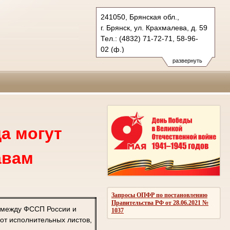
241050, Брянская обл.,
г. Брянск, ул. Крахмалева, д. 59
Тел.: (4832) 71-72-71, 58-96-
02 (ф.)
oblsud.brj@sudrf.ru
развернуть
а могут
авам
Запросы ОПФР по постановлению
Правительства РФ от 28.06.2021 №
 между ФССП России и
1037
от исполнительных листов,