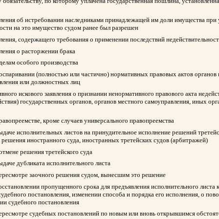
 обязательству, по которому уплачена государственная пошлина, установленна
вления об истребовании наследниками принадлежащей им доли имущества при у
ости на это имущество судом ранее был разрешен
вления, содержащего требования о применении последствий недействительност
вления о расторжении брака
 делам особого производства
 оспаривании (полностью или частично) нормативных правовых актов органов 
авления или должностных лиц
вного искового заявления о признании ненормативного правового акта недейс
йствия) государственных органов, органов местного самоуправления, иных ор
правопреемстве, кроме случаев универсального правопреемства
выдаче исполнительных листов на принудительное исполнение решений третейск
 решения иностранного суда, иностранных третейских судов (арбитражей)
 отмене решения третейского суда
выдаче дубликата исполнительного листа
пересмотре заочного решения судом, вынесшим это решение
восстановлении пропущенного срока для предъявления исполнительного листа 
судебного постановления, изменении способа и порядка его исполнения, о пов
нии судебного постановления
пересмотре судебных постановлений по новым или вновь открывшимся обстоят