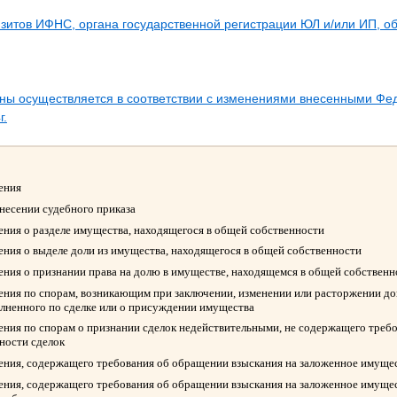
зитов ИФНС, органа государственной регистрации ЮЛ и/или ИП, 
ины осуществляется в соответствии с изменениями внесенными Ф
г.
ления
ынесении судебного приказа
ления о разделе имущества, находящегося в общей собственности
ления о выделе доли из имущества, находящегося в общей собственности
ления о признании права на долю в имуществе, находящемся в общей собствен
ления по спорам, возникающим при заключении, изменении или расторжении д
олненного по сделке или о присуждении имущества
ления по спорам о признании сделок недействительными, не содержащего треб
ности сделок
ления, содержащего требования об обращении взыскания на заложенное имуще
ления, содержащего требования об обращении взыскания на заложенное имуще