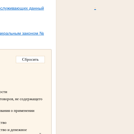
.
обслуживающих данный
едеральным законом №
ности
оговоров, не содержащего
ования о применении
ство
ство и денежное