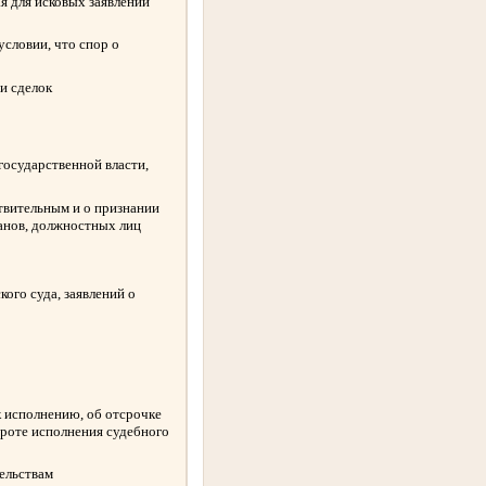
я для исковых заявлений
словии, что спор о
и сделок
государственной власти,
твительным и о признании
ганов, должностных лиц
ого суда, заявлений о
к исполнению, об отсрочке
ороте исполнения судебного
ельствам